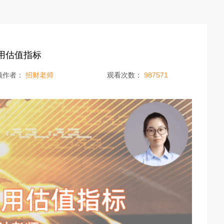
常用估值指标
频作者：
招财老师
观看次数：
987571